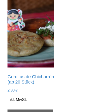
Gorditas de Chicharrón
(ab 20 Stück)
2,30
€
inkl. MwSt.